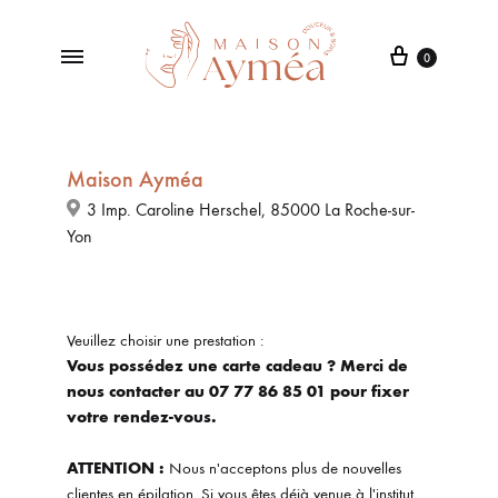
0
Institut
Maison
de
Beauté
Maison Ayméa
à
3 Imp. Caroline Herschel, 85000 La Roche-sur-
La
Ayméa
Yon
Roche-
sur-
Yon
Veuillez choisir une prestation :
Vous possédez une carte cadeau ? Merci de
nous contacter au 07 77 86 85 01 pour fixer
votre rendez-vous.
ATTENTION :
Nous n'acceptons plus de nouvelles
clientes en épilation. Si vous êtes déjà venue à l'institut